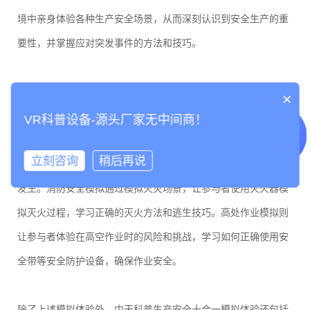
境中亲身体验各种生产安全场景，从而深刻认识到安全生产的重
要性，并掌握应对突发事件的方法和技巧。
在机械设备操作模拟中，参与者可以模拟操作各种生产线上的机
×
械设备，了解不正确的操作方式可能导致的后果，并学习如何避
VR科普设备-源头厂家无中间商！
免事故的发生。电气安全模拟则让参与者了解电气操作中的各种
立刻咨询
稍后再说
风险，学习如何正确使用电气设备，预防电气火灾和触电事故的
发生。消防安全模拟通过模拟火灾场景，让参与者使用灭火器模
拟灭火过程，学习正确的灭火方法和逃生技巧。高处作业模拟则
让参与者体验在高空作业时的风险和挑战，学习如何正确使用安
全带等安全防护设备，确保作业安全。
除了上述模拟体验外，中天科普生产安全十合一模拟体验还包括