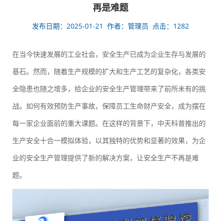
再是难题
发布日期：2025-01-21 作者：管理员 点击：1282
在当今快速发展的工业社会，安全生产已成为企业生存与发展的
基石。然而，随着生产规模的扩大和生产工艺的复杂化，各类安
全隐患也随之增多，给企业的安全生产管理带来了前所未有的挑
战。如何有效预防生产事故，保障员工生命财产安全，成为摆在
每一家企业面前的重大课题。在这样的背景下，中天科普推出的
生产安全十合一模拟体验，以其独特的优势和显著的效果，为企
业的安全生产管理提供了新的解决方案，让安全生产不再是难
题。