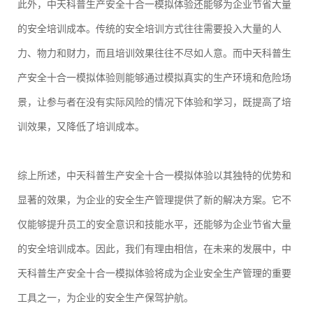
此外，中天科普生产安全十合一模拟体验还能够为企业节省大量
的安全培训成本。传统的安全培训方式往往需要投入大量的人
力、物力和财力，而且培训效果往往不尽如人意。而中天科普生
产安全十合一模拟体验则能够通过模拟真实的生产环境和危险场
景，让参与者在没有实际风险的情况下体验和学习，既提高了培
训效果，又降低了培训成本。
综上所述，中天科普生产安全十合一模拟体验以其独特的优势和
显著的效果，为企业的安全生产管理提供了新的解决方案。它不
仅能够提升员工的安全意识和技能水平，还能够为企业节省大量
的安全培训成本。因此，我们有理由相信，在未来的发展中，中
天科普生产安全十合一模拟体验将成为企业安全生产管理的重要
工具之一，为企业的安全生产保驾护航。