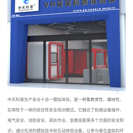
中天科普生产安全十合一模拟体验，是一种集教育性、趣味性、
实用性于一体的综合性安全培训模式。它融合了机械设备操作、
电气安全、消防安全、高处作业、急救技能等多个方面的安全知
识，通过先进的模拟技术和互动体验设备，让参与者在虚拟的环