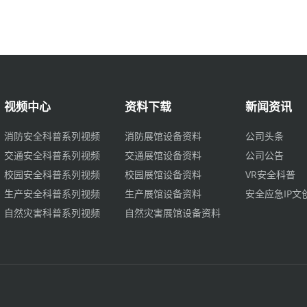
视频中心
资料下载
新闻资讯
消防安全科普系列视频
消防展馆设备资料
公司头条
交通安全科普系列视频
交通展馆设备资料
公司公告
校园安全科普系列视频
校园展馆设备资料
VR安全科普
生产安全科普系列视频
生产展馆设备资料
安全应急IP文
自然灾害科普系列视频
自然灾害展馆设备资料