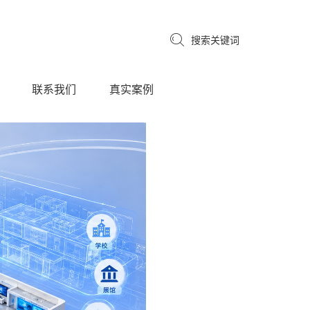
搜索关键词
联系我们
真实案例