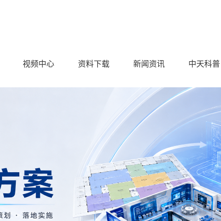
视频中心
资料下载
新闻资讯
中天科普