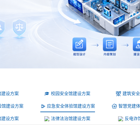
馆建设方案
校园安全馆建设方案
建筑安全
验馆建设方案
应急安全体验馆建设方案
智慧党建
馆建设方案
法律法治馆建设方案
反电诈
馆建设方案
智慧教室馆建设方案
高职高校