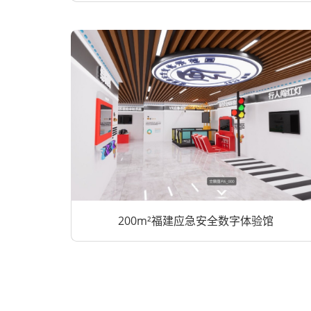
200m²福建应急安全数字体验馆