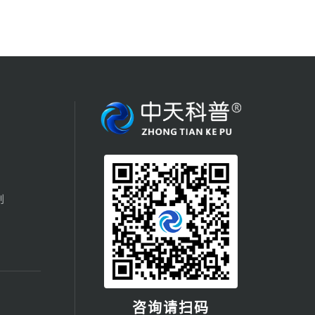
创
咨询请扫码