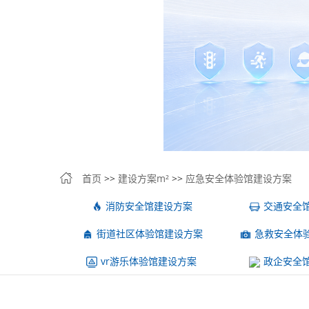
首页
>>
建设方案m²
>>
应急安全体验馆建设方案
消防安全馆建设方案
交通安全
街道社区体验馆建设方案
急救安全体
vr游乐体验馆建设方案
政企安全
国防教育馆建设方案
国家安全