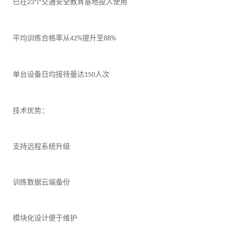
已在
个交通安全教育基地投入使用
23
平均训练合格率从
提升至
42%
88%
单台设备日均接待量达
人次
150
技术优势：
支持远程系统升级
训练数据云端备份
模块化设计便于维护