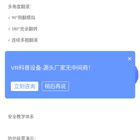
多角度翻滚：
√
°侧翻模拟
90
√
°完全翻转
180
√ 连续多圈翻滚
×
环境模拟：
VR科普设备-源头厂家无中间商！
√ 车内物品抛洒效果
√ 外部场景动态变化
立刻咨询
稍后再说
√ 碰撞瞬间特效
安全教学体系
防护装置演示：