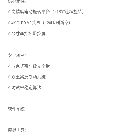
核心组件：
√ 高精度电动旋转平台（±
°连续旋转）
180
√
头显（
刷新率）
4K OLED VR
120Hz
√
寸
指挥监控屏
32
4K
安全机制：
√ 五点式赛车级安全带
√ 双重紧急制动系统
√ 防眩晕稳定算法
软件系统
模拟内容：