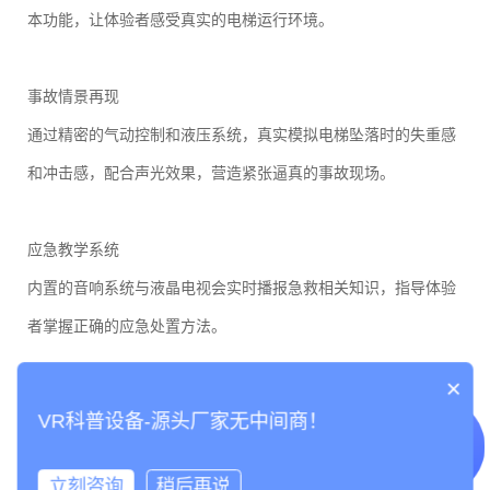
本功能，让体验者感受真实的电梯运行环境。
事故情景再现
通过精密的气动控制和液压系统，真实模拟电梯坠落时的失重感
和冲击感，配合声光效果，营造紧张逼真的事故现场。
应急教学系统
内置的音响系统与液晶电视会实时播报急救相关知识，指导体验
者掌握正确的应急处置方法。
×
安全姿势训练
VR科普设备-源头厂家无中间商！
通过系统指导，让体验者学会在电梯失控时采取正确的防护姿
势，最大限度减少伤害。
立刻咨询
稍后再说