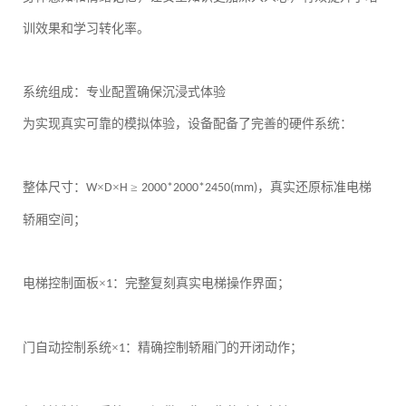
训效果和学习转化率。
系统组成：专业配置确保沉浸式体验
为实现真实可靠的模拟体验，设备配备了完善的硬件系统：
整体尺寸：
×
×
≥
，真实还原标准电梯
W
D
H
2000*2000*2450(mm)
轿厢空间；
电梯控制面板
×
：完整复刻真实电梯操作界面；
1
门自动控制系统
×
：精确控制轿厢门的开闭动作；
1