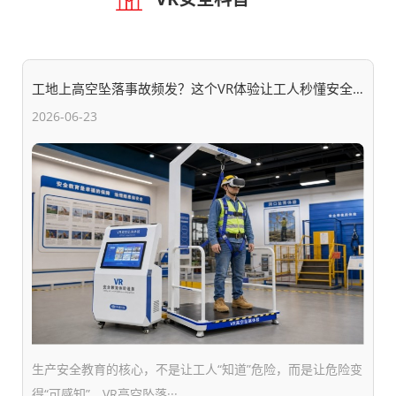
工地上高空坠落事故频发？这个VR体验让工人秒懂安全
带重要性
2026-06-23
生产安全教育的核心，不是让工人“知道”危险，而是让危险变
得“可感知”。VR高空坠落···